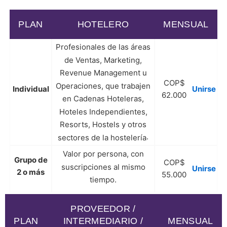
PLAN
HOTELERO
MENSUAL
Profesionales de las áreas
de Ventas, Marketing,
Revenue Management u
COP$
Operaciones, que trabajen
Individual
Unirse
62.000
en Cadenas Hoteleras,
Hoteles Independientes,
Resorts, Hostels y otros
.
sectores de la hostelería
Valor por persona, con
Grupo de
COP$
suscripciones al mismo
Unirse
2 o más
55.000
tiempo.
PROVEEDOR /
PLAN
INTERMEDIARIO /
MENSUAL