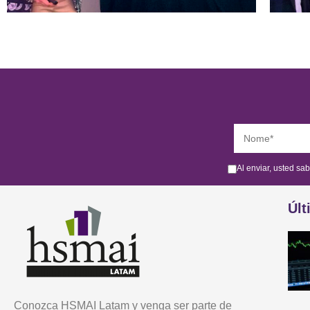
Al enviar, usted sa
Últ
Conozca HSMAI Latam y venga ser parte de