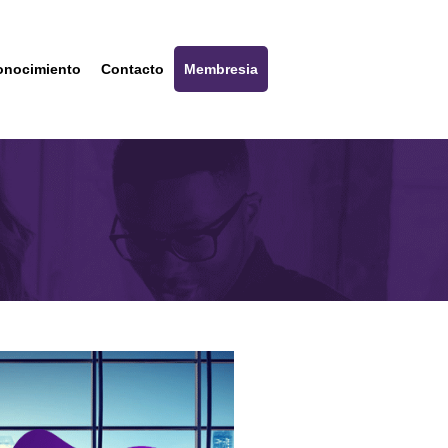
onocimiento
Contacto
Membresia