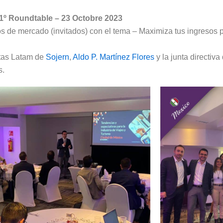
1º Roundtable –
23 Octobre 2023
 de mercado (invitados) con el tema – Maximiza tus ingresos p
ntas Latam de
Sojern
,
Aldo P. Martínez Flores
y la junta directi
s.