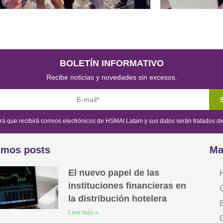
BOLETÍN INFORMATIVO
Recibe noticias y novedades sin excesos.
brá que recibirá correos electrónicos de HSMAI Latam y sus datos serán tratados 
imos posts
Ma
El nuevo papel de las
instituciones financieras en
la distribución hotelera
B
Leer más »