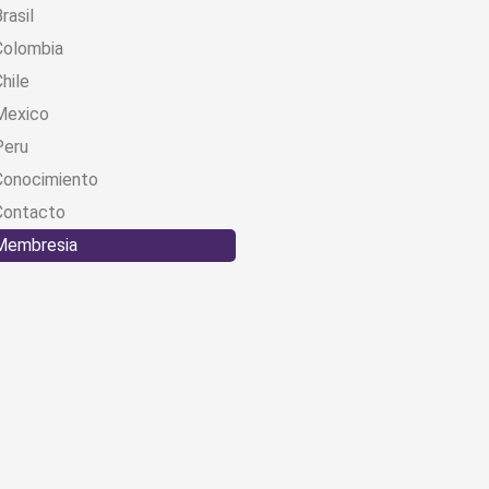
rasil
Colombia
hile
Mexico
Peru
Conocimiento
Contacto
Membresia