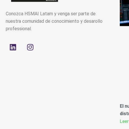
Conozca HSMAI Latam y venga ser parte de
nuestra comunidad de conocimiento y desarollo
professional.
L
I
i
n
n
s
k
t
e
a
d
g
i
r
n
a
m
El n
dist
Leer