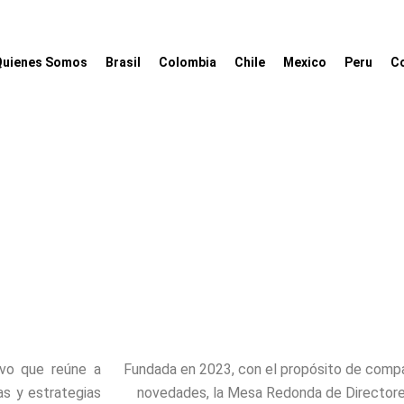
Quienes Somos
Brasil
Colombia
Chile
Mexico
Peru
C
ROUNDTABLES PERU
vo que reúne a
Fundada en 2023, con el propósito de compa
as y estrategias
novedades, la Mesa Redonda de Directore