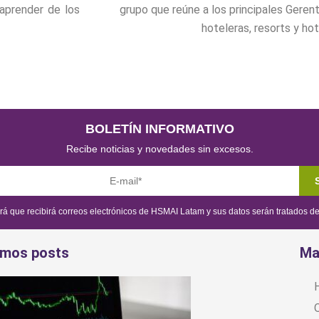
 aprender de los
grupo que reúne a los principales Gere
hoteleras, resorts y hot
BOLETÍN INFORMATIVO
Recibe noticias y novedades sin excesos.
brá que recibirá correos electrónicos de HSMAI Latam y sus datos serán tratados 
imos posts
Ma