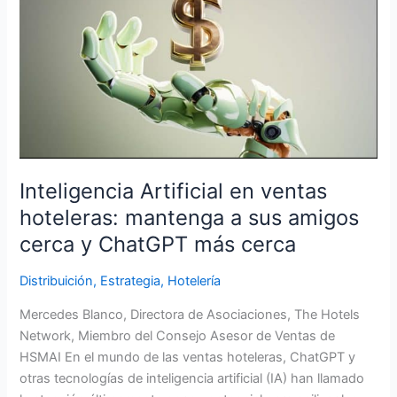
en
ventas
hoteleras:
mantenga
a
sus
amigos
cerca
y
Inteligencia Artificial en ventas
ChatGPT
hoteleras: mantenga a sus amigos
más
cerca y ChatGPT más cerca
cerca
Distribuición
,
Estrategia
,
Hotelería
Mercedes Blanco, Directora de Asociaciones, The Hotels
Network, Miembro del Consejo Asesor de Ventas de
HSMAI En el mundo de las ventas hoteleras, ChatGPT y
otras tecnologías de inteligencia artificial (IA) han llamado