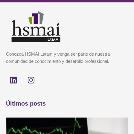
Conozca HSMAI Latam y venga ser parte de nuestra
comunidad de conocimiento y desarollo professional.
L
I
i
n
n
s
k
t
Últimos posts
e
a
d
g
i
r
n
a