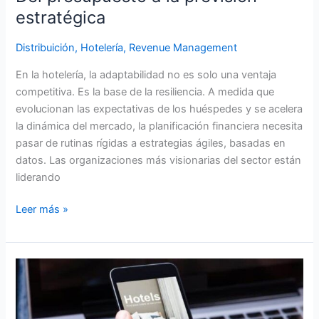
estratégica
Distribuición
,
Hotelería
,
Revenue Management
En la hotelería, la adaptabilidad no es solo una ventaja
competitiva. Es la base de la resiliencia. A medida que
evolucionan las expectativas de los huéspedes y se acelera
la dinámica del mercado, la planificación financiera necesita
pasar de rutinas rígidas a estrategias ágiles, basadas en
datos. Las organizaciones más visionarias del sector están
liderando
Leer más »
La
IA
está
redefiniendo