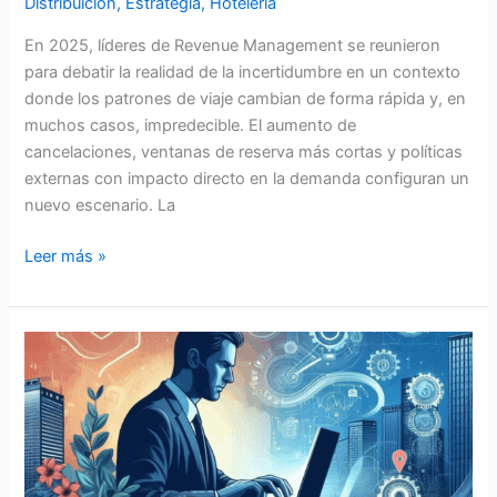
Distribuición
,
Estrategia
,
Hotelería
En 2025, líderes de Revenue Management se reunieron
para debatir la realidad de la incertidumbre en un contexto
donde los patrones de viaje cambian de forma rápida y, en
muchos casos, impredecible. El aumento de
cancelaciones, ventanas de reserva más cortas y políticas
externas con impacto directo en la demanda configuran un
nuevo escenario. La
Leer más »
¿Señal
o
Ruido?
¿Qué
están
considerando