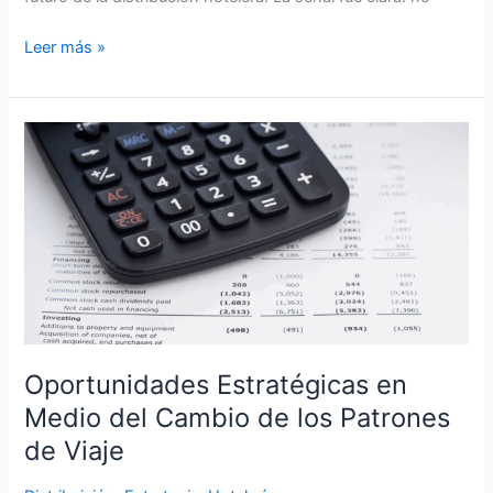
Leer más »
Oportunidades
Estratégicas
en
Medio
del
Cambio
de
los
Patrones
de
Oportunidades Estratégicas en
Viaje
Medio del Cambio de los Patrones
de Viaje