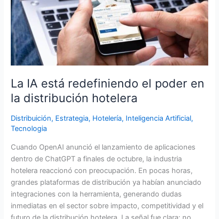
el
poder
en
la
distribución
hotelera
La IA está redefiniendo el poder en
la distribución hotelera
Distribuición
,
Estrategia
,
Hotelería
,
Inteligencia Artificial
,
Tecnologia
Cuando OpenAI anunció el lanzamiento de aplicaciones
dentro de ChatGPT a finales de octubre, la industria
hotelera reaccionó con preocupación. En pocas horas,
grandes plataformas de distribución ya habían anunciado
integraciones con la herramienta, generando dudas
inmediatas en el sector sobre impacto, competitividad y el
futuro de la distribución hotelera. La señal fue clara: no