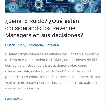
los
Revenue
Managers
en
¿Señal o Ruido? ¿Qué están
sus
considerando los Revenue
decisiones?
Managers en sus decisiones?
Distribuición
,
Estrategia
,
Hotelería
El tema surgió durante una reunión del Consejo Consultivo
de Revenue Optimization de HSMAI, donde líderes de RM
compartieron desafíos y percepciones sobre cómo
diferenciar datos relevantes de “ruido” en el día a día.El
grupo discutió cómo la incertidumbre actual —marcada por
ventanas de reserva más cortas, cambios en los patrones
de demanda y mayor
Leer más »