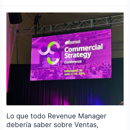
Lo
que
todo
Revenue
Manager
debería
saber
sobre
Ventas,
Marketing
y
Distribución
Lo que todo Revenue Manager
debería saber sobre Ventas,