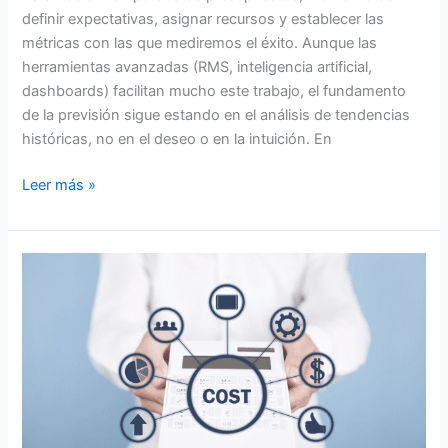
definir expectativas, asignar recursos y establecer las
métricas con las que mediremos el éxito. Aunque las
herramientas avanzadas (RMS, inteligencia artificial,
dashboards) facilitan mucho este trabajo, el fundamento
de la previsión sigue estando en el análisis de tendencias
históricas, no en el deseo o en la intuición. En
Leer más »
El
Costo
de
la
Conveniencia:
por
qué
el