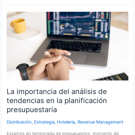
La
importancia
del
análisis
de
tendencias
en
la
planificación
presupuestaria
La importancia del análisis de
tendencias en la planificación
presupuestaria
Distribuición
,
Estrategia
,
Hotelería
,
Revenue Management
Estamos en temporada de presupuestos, momento de