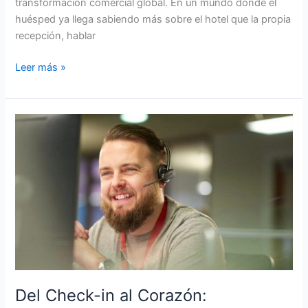
transformación comercial global. En un mundo donde el
huésped ya llega sabiendo más sobre el hotel que la propia
recepción, hablar
Leer más »
Del
Check-
in
al
Corazón:
Personalización
Que
Conecta,
Convierte
y
Retiene
Del Check-in al Corazón: