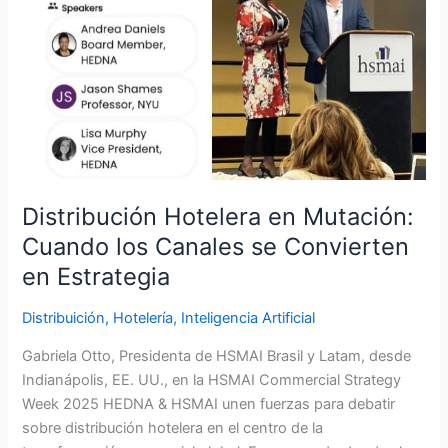
Cuando
los
Canales
se
Convierten
en
Estrategia
Distribución Hotelera en Mutación:
Cuando los Canales se Convierten
en Estrategia
Distribuición
,
Hotelería
,
Inteligencia Artificial
Gabriela Otto, Presidenta de HSMAI Brasil y Latam, desde
Indianápolis, EE. UU., en la HSMAI Commercial Strategy
Week 2025 HEDNA & HSMAI unen fuerzas para debatir
sobre distribución hotelera en el centro de la