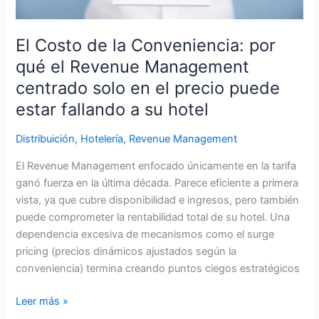
Revenue
Management
centrado
El Costo de la Conveniencia: por
solo
qué el Revenue Management
en
centrado solo en el precio puede
el
estar fallando a su hotel
precio
puede
Distribuición
,
Hotelería
,
Revenue Management
estar
fallando
El Revenue Management enfocado únicamente en la tarifa
a
ganó fuerza en la última década. Parece eficiente a primera
su
vista, ya que cubre disponibilidad e ingresos, pero también
hotel
puede comprometer la rentabilidad total de su hotel. Una
dependencia excesiva de mecanismos como el surge
pricing (precios dinámicos ajustados según la
conveniencia) termina creando puntos ciegos estratégicos
Leer más »