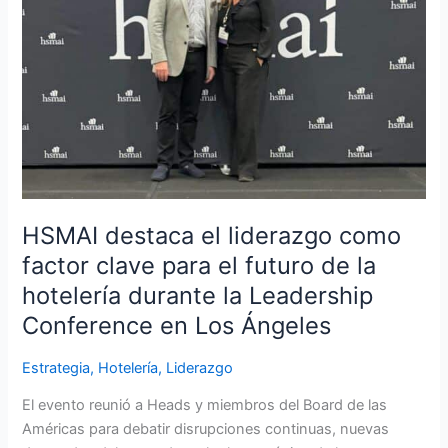
factor
clave
para
el
futuro
de
la
hotelería
durante
la
HSMAI destaca el liderazgo como
Leadership
factor clave para el futuro de la
Conference
hotelería durante la Leadership
en
Conference en Los Ángeles
Los
Ángeles
Estrategia
,
Hotelería
,
Liderazgo
El evento reunió a Heads y miembros del Board de las
Américas para debatir disrupciones continuas, nuevas