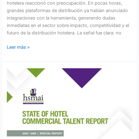
hotelera reaccionó con preocupación. En pocas horas,
grandes plataformas de distribución ya habían anunciado
integraciones con la herramienta, generando dudas
inmediatas en el sector sobre impacto, competitividad y el
futuro de la distribución hotelera. La señal fue clara: no
Leer más »
Un
estudio
de
la
HSMAI
muestra
cómo
la
tecnología
y