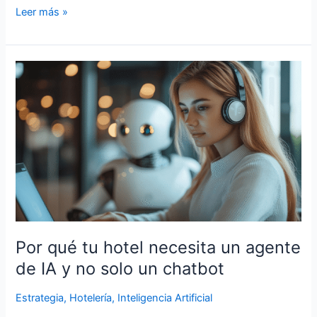
Leer más »
Por
qué
tu
hotel
necesita
un
agente
de
IA
y
no
Por qué tu hotel necesita un agente
solo
de IA y no solo un chatbot
un
chatbot
Estrategia
,
Hotelería
,
Inteligencia Artificial