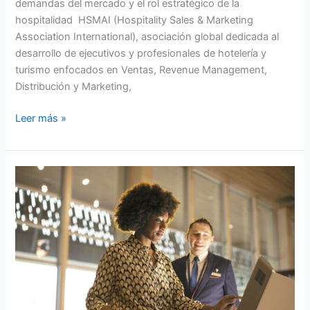
demandas del mercado y el rol estratégico de la
hospitalidad HSMAI (Hospitality Sales & Marketing
Association International), asociación global dedicada al
desarrollo de ejecutivos y profesionales de hotelería y
turismo enfocados en Ventas, Revenue Management,
Distribución y Marketing,
Leer más »
Si
el
precio
es
el
mismo,
gana
quien
tiene