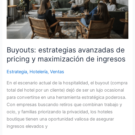
maximización
de
ingresos
Buyouts: estrategias avanzadas de
pricing y maximización de ingresos
Estrategia
,
Hotelería
,
Ventas
En el escenario actual de la hospitalidad, el buyout (compra
total del hotel por un cliente) dejó de ser un lujo ocasional
para convertirse en una herramienta estratégica poderosa.
Con empresas buscando retiros que combinan trabajo y
ocio, y familias priorizando la privacidad, los hoteles
boutique tienen una oportunidad valiosa de asegurar
ingresos elevados y