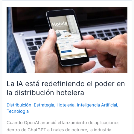
La
IA
está
redefiniendo
el
poder
en
la
distribución
hotelera
La IA está redefiniendo el poder en
la distribución hotelera
Distribuición
,
Estrategia
,
Hotelería
,
Inteligencia Artificial
,
Tecnologia
Cuando OpenAI anunció el lanzamiento de aplicaciones
dentro de ChatGPT a finales de octubre, la industria