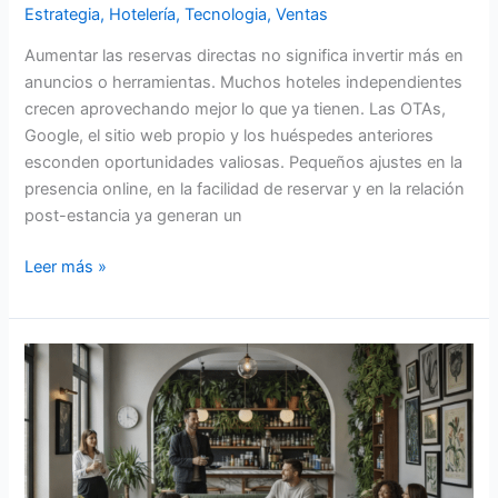
Estrategia
,
Hotelería
,
Tecnologia
,
Ventas
Aumentar las reservas directas no significa invertir más en
anuncios o herramientas. Muchos hoteles independientes
crecen aprovechando mejor lo que ya tienen. Las OTAs,
Google, el sitio web propio y los huéspedes anteriores
esconden oportunidades valiosas. Pequeños ajustes en la
presencia online, en la facilidad de reservar y en la relación
post-estancia ya generan un
Leer más »
Buyouts:
estrategias
avanzadas
de
pricing
y