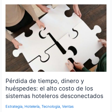
Pérdida
de
tiempo,
dinero
y
huéspedes:
el
alto
costo
de
los
sistemas
hoteleros
Pérdida de tiempo, dinero y
desconectados
huéspedes: el alto costo de los
sistemas hoteleros desconectados
Estrategia
,
Hotelería
,
Tecnologia
,
Ventas