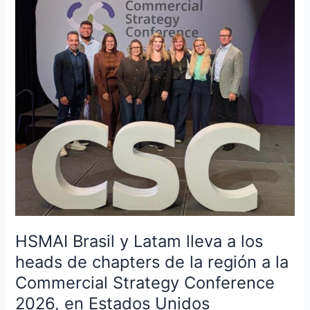
y
Latam
lleva
a
los
heads
de
chapters
de
la
región
a
la
Commercial
HSMAI Brasil y Latam lleva a los
Strategy
Conference
heads de chapters de la región a la
2026,
Commercial Strategy Conference
en
2026, en Estados Unidos
Estados