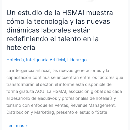
las
Un estudio de la HSMAI muestra
nuevas
cómo la tecnología y las nuevas
dinámicas
laborales
dinámicas laborales están
están
redefiniendo el talento en la
redefiniendo
hotelería
el
talento
Hotelería
,
Inteligencia Artificial
,
Liderazgo
en
la
La inteligencia artificial, las nuevas generaciones y la
hotelería
capacitación continua se encuentran entre los factores que
transformarán el sector; el informe está disponible de
forma gratuita AQUÍ La HSMAI, asociación global dedicada
al desarrollo de ejecutivos y profesionales de hotelería y
turismo con enfoque en Ventas, Revenue Management,
Distribución y Marketing, presentó el estudio “State
Leer más »