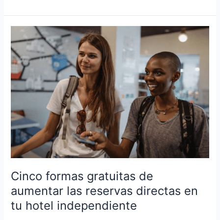
Cinco
formas
gratuitas
de
aumentar
las
reservas
directas
en
tu
hotel
independiente
Cinco formas gratuitas de
aumentar las reservas directas en
tu hotel independiente