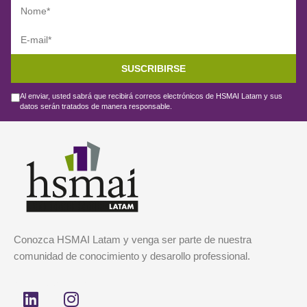
SUSCRIBIRSE
Al enviar, usted sabrá que recibirá correos electrónicos de HSMAI Latam y sus
datos serán tratados de manera responsable.
Conozca HSMAI Latam y venga ser parte de nuestra
comunidad de conocimiento y desarollo professional.
L
I
i
n