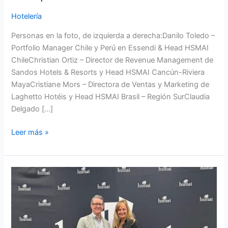
Unidos
Hotelería
Personas en la foto, de izquierda a derecha:Danilo Toledo –
Portfolio Manager Chile y Perú en Essendi & Head HSMAI
ChileChristian Ortiz – Director de Revenue Management de
Sandos Hotels & Resorts y Head HSMAI Cancún-Riviera
MayaCristiane Mors – Directora de Ventas y Marketing de
Laghetto Hotéis y Head HSMAI Brasil – Región SurClaudia
Delgado […]
Leer más »
HSMAI
destaca
el
liderazgo
como