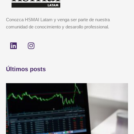
Conozca HSMAI Latam y venga ser parte de nuestra
comunidad de conocimiento y desarollo professional.
L
I
i
n
n
s
k
t
Últimos posts
e
a
d
g
i
r
n
a
m