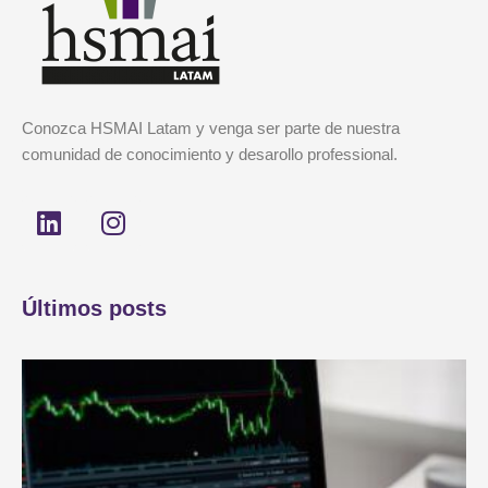
Conozca HSMAI Latam y venga ser parte de nuestra
comunidad de conocimiento y desarollo professional.
L
I
i
n
n
s
k
t
Últimos posts
e
a
d
g
i
r
n
a
m