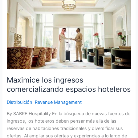
Maximice
los
ingresos
comercializando
espacios
hoteleros
Maximice los ingresos
comercializando espacios hoteleros
Distribuición
,
Revenue Management
By SABRE Hospitality En la búsqueda de nuevas fuentes de
ingresos, los hoteleros deben pensar más allá de las
reservas de habitaciones tradicionales y diversificar sus
ofertas. Al ampliar sus ofertas y experiencias a lo largo de