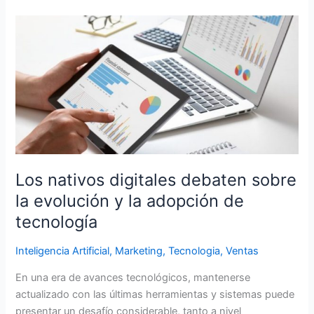
Los
nativos
digitales
debaten
sobre
la
evolución
y
la
adopción
Los nativos digitales debaten sobre
de
la evolución y la adopción de
tecnología
tecnología
Inteligencia Artificial
,
Marketing
,
Tecnologia
,
Ventas
En una era de avances tecnológicos, mantenerse
actualizado con las últimas herramientas y sistemas puede
presentar un desafío considerable, tanto a nivel