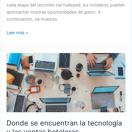
cada etapa del recorrido del huésped, los hoteleros pueden
aprovechar muchas oportunidades de gasto. A
continuación, se muestra
Leer más »
Donde
se
encuentran
la
tecnología
y
las
ventas
hoteleras
Donde se encuentran la tecnología
y las ventas hoteleras