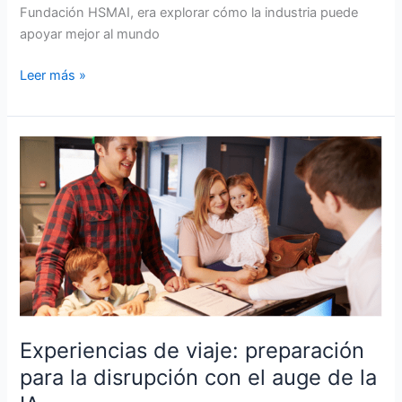
Fundación HSMAI, era explorar cómo la industria puede
apoyar mejor al mundo
Leer más »
Experiencias
de
viaje:
preparación
para
la
disrupción
con
el
auge
Experiencias de viaje: preparación
de
para la disrupción con el auge de la
la