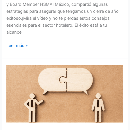
y Board Member HSMAI México, compartió algunas
estrategias para asegurar que tengamos un cierre de año
exitoso.¡Mira el vídeo y no te pierdas estos consejos
esenciales para el sector hotelero.¡El éxito está a tu
alcance!
Leer más »
5
consejos
para
mantener
una
comunicación
eficaz
con
agencias