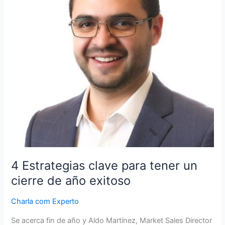
un
cierre
de
año
exitoso
4 Estrategias clave para tener un
cierre de año exitoso
Charla com Experto
Se acerca fin de año y Aldo Martínez, Market Sales Director