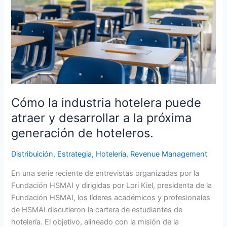
industria
hotelera
puede
atraer
y
desarrollar
a
la
Cómo la industria hotelera puede
próxima
atraer y desarrollar a la próxima
generación
generación de hoteleros.
de
hoteleros.
Distribuición
,
Estrategia
,
Hotelería
,
Revenue Management
En una serie reciente de entrevistas organizadas por la
Fundación HSMAI y dirigidas por Lori Kiel, presidenta de la
Fundación HSMAI, los líderes académicos y profesionales
de HSMAI discutieron la cartera de estudiantes de
hotelería. El objetivo, alineado con la misión de la