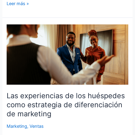
Leer más »
Las
experiencias
de
los
huéspedes
como
estrategia
de
diferenciación
de
Las experiencias de los huéspedes
marketing
como estrategia de diferenciación
de marketing
Marketing
,
Ventas